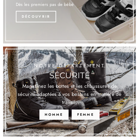
Dès les premiers pas de bébé
DÉCOUVRIR
NOTRE DÉPARTEMENT
SÉCURITÉ
Magasinez les bottes et les chaussures de
sécurité adaptées à vos besoins en matière de
travail.
HOMME
FEMME