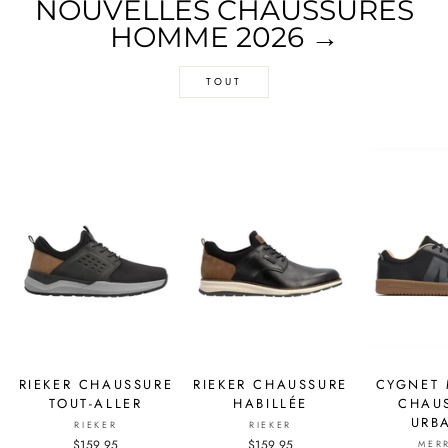
NOUVELLES CHAUSSURES
HOMME 2026 →
TOUT
RIEKER CHAUSSURE
RIEKER CHAUSSURE
CYGNET 
TOUT-ALLER
HABILLÉE
CHAU
URB
RIEKER
RIEKER
$159.95
$159.95
MER