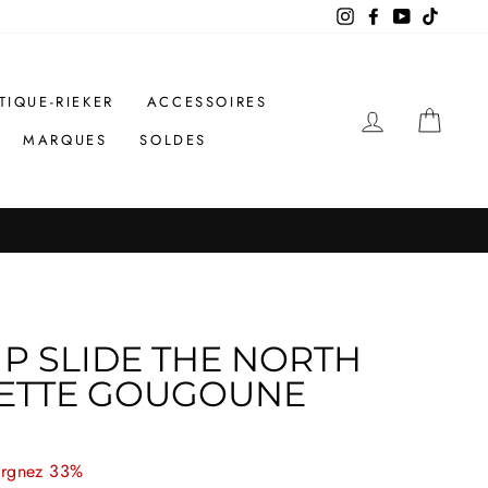
Instagram
Facebook
YouTube
TikTok
TIQUE-RIEKER
ACCESSOIRES
SE CONNE
PANI
MARQUES
SOLDES
P SLIDE THE NORTH
LETTE GOUGOUNE
rgnez 33%