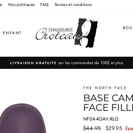
re
Nos politiques
FAQ
Termes et conditions
BOU
ENFANT
sur les commandes de 100$ et plus
LIVRAISON GRATUITE
THE NORTH FACE
BASE CAM
FACE FIL
NF0A4OAV.RLO
Prix
$44.95
Prix
$29.95
Épa