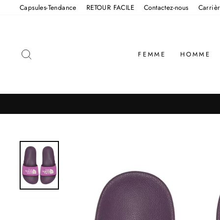
Passer
Capsules-Tendance
RETOUR FACILE
Contactez-nous
Carriè
au
contenu
RECHERCHER
FEMME
HOMME