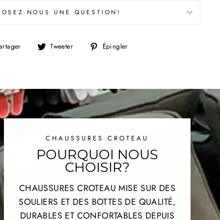
POSEZ-NOUS UNE QUESTION!
Partager
Tweeter
Épingler
artager
Tweeter
Épingler
sur
sur
sur
Facebook
Twitter
Pinterest
CHAUSSURES CROTEAU
POURQUOI NOUS
CHOISIR?
CHAUSSURES CROTEAU MISE SUR DES
SOULIERS ET DES BOTTES DE QUALITÉ,
DURABLES ET CONFORTABLES DEPUIS